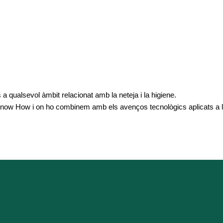
a qualsevol àmbit relacionat amb la neteja i la higiene.
w How i on ho combinem amb els avenços tecnològics aplicats a la
específiques.
garantir bons resulta