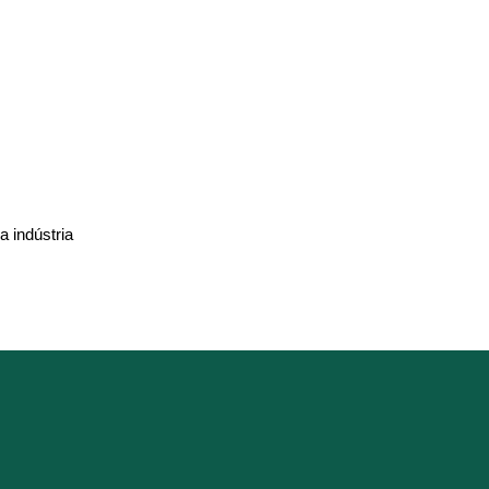
 indústria
garantir bons resultats.
ts.
específiques. Efectuant supervisions per