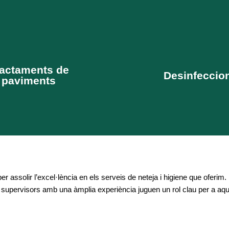
 diferents tipus de materials.
per a cada sector i de s
tat. Productes i maquinària
estàndards de qualitat, sego
actaments de
a per poder estudiar i garantir
necessitats i demanda. 
Desinfeccio
paviments
pecífica de paviments. Amb
Neteges i desinfeccions
er assolir l’excel·lència en els serveis de neteja i higiene que oferi
 supervisors amb una àmplia experiència juguen un rol clau per a aq