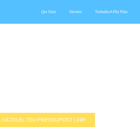
Qui Som
Serveis
Treballa A Plis Plas
EIS DE NETEJA
·LICITA EL TEU PRESSUPOST | 24H