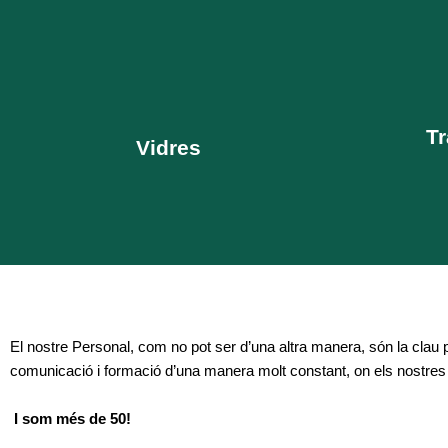
Supervisions per garantir un bon resultat.
adequats per
Personal preparat i format per a la tasca.
el resul
possibilitat d'elevador i maquinària.
Tr
visita prèvi
Vidres
alts, façanes... segons necessitats. Amb
Neteja es
Neteja de vidres, aluminis, guies. Vidres
El nostre Personal, com no pot ser d’una altra manera, són la clau p
comunicació i formació d’una manera molt constant, on els nostres
I som més de 50!