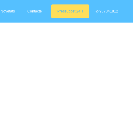
Novetats
Contacte
Pressupost 24H
✆ 937341812